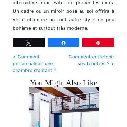
alternative pour éviter de percer les murs.
Un cadre ou un miroir posé au sol offrira à
votre chambre un tout autre style, un peu
bohème et surtout très moderne.
Tweetez
Partagez
Épingle
Navigation
< Comment
Comment entretenir
personnaliser une
ses fenêtres ? >
de
chambre d’enfant ?
l’article
You Might Also Like