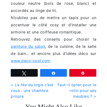
couleur neutre (bois de rose, blanc) et
accordés au linge de lit.
N’oubliez pas de mettre un tapis pour un
accentuer le côté cosy et d’installer une
armoire et une coiffeuse romantique.
Retrouvez des conseils pour choisir la
peinture du salon
, de la cuisine, de la salle
de bain… et encore plus d’idées déco sur
www.deco-cool.com
Tweetez
Partagez
Épingle
Navigation
< La fée du logis c’est
Faut-il opter pour le
vous : une chambre
rotin pour ses
de
propre
meubles ? >
l’article
You Might Also Like