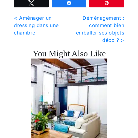
Tweetez
Partagez
Épingle
Navigation
< Aménager un
Déménagement :
dressing dans une
comment bien
de
chambre
emballer ses objets
déco ? >
l’article
You Might Also Like