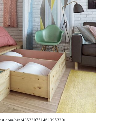
terest.com/pin/435230751461395320/