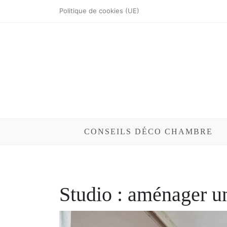
Skip
Politique de cookies (UE)
to
content
Conseils et astuces déco
Chambre D
CONSEILS DÉCO CHAMBRE
Studio : aménager u