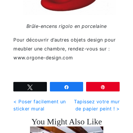
Brûle-encens rigolo en porcelaine
Pour découvrir d’autres objets design pour
meubler une chambre, rendez-vous sur :
www.orgone-design.com
Tweetez
Partagez
Épingle
Navigation
< Poser facilement un
Tapissez votre mur
sticker mural
de papier peint ! >
de
You Might Also Like
l’article