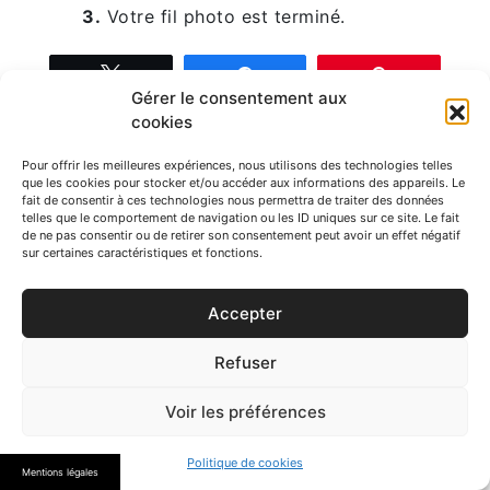
3.
Votre fil photo est terminé.
Tweetez
Partagez
Épingle
Gérer le consentement aux
cookies
Navigation
< Eclairer la chambre
Nettoyer les tâches
d’un meuble en bois >
de
Pour offrir les meilleures expériences, nous utilisons des technologies telles
que les cookies pour stocker et/ou accéder aux informations des appareils. Le
You Might Also Like
fait de consentir à ces technologies nous permettra de traiter des données
l’article
telles que le comportement de navigation ou les ID uniques sur ce site. Le fait
de ne pas consentir ou de retirer son consentement peut avoir un effet négatif
sur certaines caractéristiques et fonctions.
Accepter
Refuser
Voir les préférences
Politique de cookies
Mentions légales