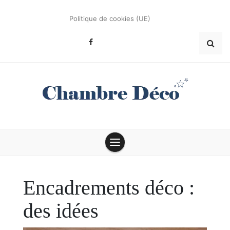
Skip
to
Politique de cookies (UE)
content
Conseils et astuces déco
Chambre Déco
Encadrements déco :
des idées